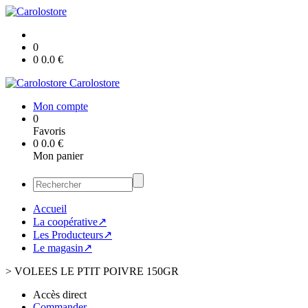
0
0
0.0
€
Carolostore
Mon compte
0
Favoris
0
0.0
€
Mon panier
Accueil
La coopérative↗
Les Producteurs↗
Le magasin↗
>
VOLEES LE PTIT POIVRE 150GR
Accès direct
Commander