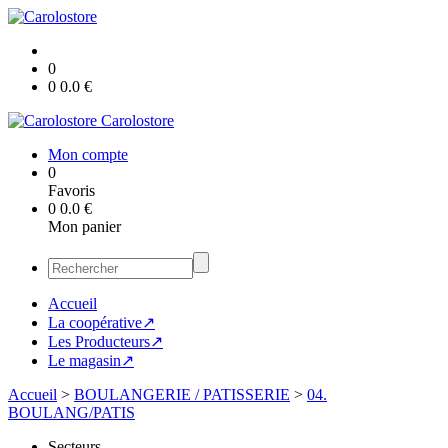
0
0
0.0
€
Carolostore
Mon compte
0
Favoris
0
0.0
€
Mon panier
Accueil
La coopérative↗
Les Producteurs↗
Le magasin↗
Accueil
>
BOULANGERIE / PATISSERIE
>
04.
BOULANG/PATIS
Secteurs