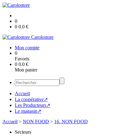
0
0
0.0
€
Carolostore
Mon compte
0
Favoris
0
0.0
€
Mon panier
Accueil
La coopérative↗
Les Producteurs↗
Le magasin↗
Accueil
>
NON FOOD
>
16. NON FOOD
Secteurs