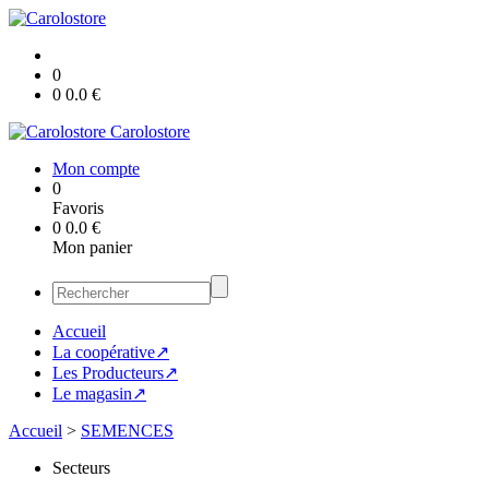
0
0
0.0
€
Carolostore
Mon compte
0
Favoris
0
0.0
€
Mon panier
Accueil
La coopérative↗
Les Producteurs↗
Le magasin↗
Accueil
>
SEMENCES
Secteurs