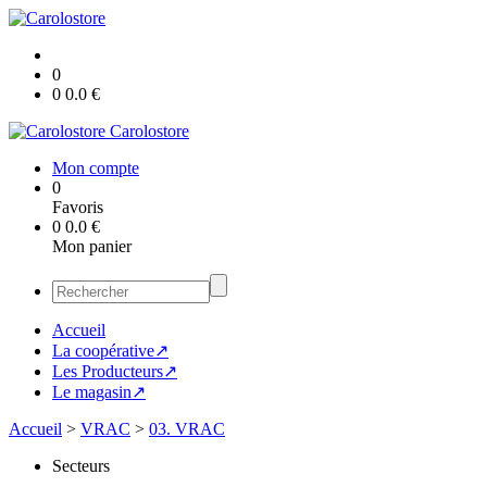
0
0
0.0
€
Carolostore
Mon compte
0
Favoris
0
0.0
€
Mon panier
Accueil
La coopérative↗
Les Producteurs↗
Le magasin↗
Accueil
>
VRAC
>
03. VRAC
Secteurs