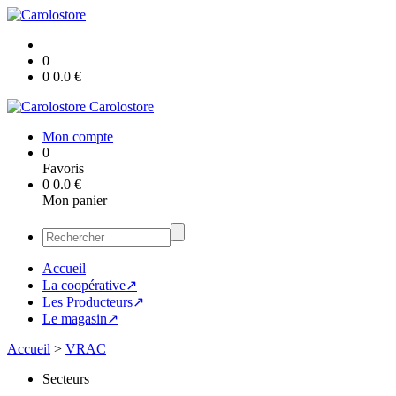
0
0
0.0
€
Carolostore
Mon compte
0
Favoris
0
0.0
€
Mon panier
Accueil
La coopérative↗
Les Producteurs↗
Le magasin↗
Accueil
>
VRAC
Secteurs