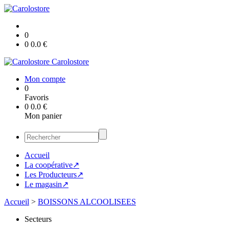
0
0
0.0
€
Carolostore
Mon compte
0
Favoris
0
0.0
€
Mon panier
Accueil
La coopérative↗
Les Producteurs↗
Le magasin↗
Accueil
>
BOISSONS ALCOOLISEES
Secteurs