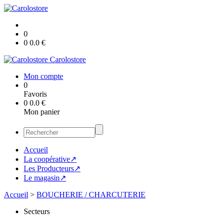
0
0
0.0
€
Carolostore
Mon compte
0
Favoris
0
0.0
€
Mon panier
Accueil
La coopérative↗
Les Producteurs↗
Le magasin↗
Accueil
>
BOUCHERIE / CHARCUTERIE
Secteurs